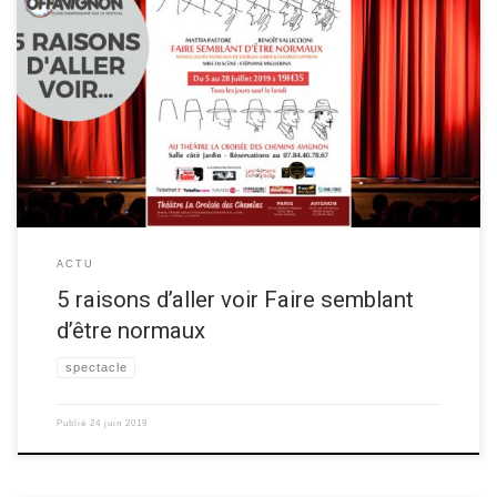
La compagnie vous donne 5 raisons d’aller voir leur spectacle musicale
Faire semblant d’être normaux au festival OFF d’Avignon 2019!
Découvrez les ci-dessous. Les 5 raisons de voir Faire semblant d’être
normaux Raison 1 Le ton satirique des monologues offre un ton
comique au spectacle. Raison 2 La musique qui […]
ACTU
5 raisons d’aller voir Faire semblant
d’être normaux
spectacle
Publié
24 juin 2019