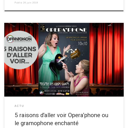
Publié
26 juin 2019
La compagnie Vocevita vous donne ses 5 raisons d’aller voir leur
spectacle musical tous publics “Opera’phone ou le gramophone
enchanté“ au festival OFF d’Avignon 2019! Opera’phone est une
découverte de la voix et de l’opéra. Drôle et interactif, ce spectacle,
adapté à tous, vous régalera les oreilles… et les papilles […]
ACTU
5 raisons d’aller voir Opera’phone ou
le gramophone enchanté