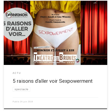
La compagnie Haute Lumière vous donne 5 raisons d’aller voir leur
spectacle Sexpowerment au festival OFF d’Avignon 2019! Découvrez les
ci-dessous. Les 5 raisons de voir Sexpowerment Raison 1 Ce spectacle
parle de sexualité avec joie, bienveillance et légèreté, il fait du bien, il
déculpabilise et il dit que « […]
ACTU
5 raisons d’aller voir Sexpowerment
spectacle
Publié
24 juin 2019