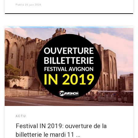
Publié
24 juin 2019
Pour faire vos réservations de spectacles pour le festival d’Avignon IN
2019, l’ouverture de la billetterie se fera à partir du mardi 11 juin 2019 à
10h. Voila les différents points de vente pour acheter vos billets: Au
guichet du Cloître-Saint-Louis, 20 rue du Portail Boquier, Avignon (du
lundi au vendredi […]
ACTU
Festival IN 2019: ouverture de la
billetterie le mardi 11 …