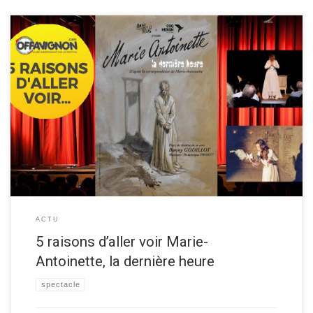
La metteuse en scène Bunny Godillot vous donne ses 5 raisons d’aller
voir le spectacle de théâtre “Marie-Antoinette, la dernière heure“ au
festival OFF d’Avignon 2019. Découvrez les raisons ci-dessous ▼ Les 5
raisons de voir Marie-Antoinette, la dernière heure Raison 1 Une autre
vision d’un personnage aussi méconnu qu’iconique […]
ACTU
5 raisons d’aller voir Marie-
Antoinette, la dernière heure
spectacle