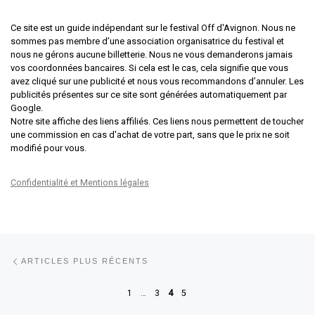
Ce site est un guide indépendant sur le festival Off d'Avignon. Nous ne
sommes pas membre d’une association organisatrice du festival et
nous ne gérons aucune billetterie. Nous ne vous demanderons jamais
vos coordonnées bancaires. Si cela est le cas, cela signifie que vous
avez cliqué sur une publicité et nous vous recommandons d’annuler. Les
publicités présentes sur ce site sont générées automatiquement par
Google.
Notre site affiche des liens affiliés. Ces liens nous permettent de toucher
une commission en cas d'achat de votre part, sans que le prix ne soit
modifié pour vous.
Confidentialité et Mentions légales
Navigation dans les articles
Articles plus récents
ARTICLES PLUS RÉCENTS
1
…
3
4
5