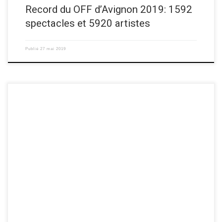
Record du OFF d’Avignon 2019: 1592
spectacles et 5920 artistes
Publié
27 mai 2019
C’est une très bonne nouvelle pour le OFF d’Avignon 2019, qui recevra
cette année pour la première fois une subvention de 40 000 euros de la
part du ministère de la culture. Ce montant n’est pas énorme face au
budget total de 2 millions d’euros autofinancé par le festival (à […]