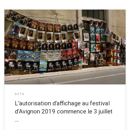
Comme chaque année, un arrêté municipal donne les modalités
d’affichage pendant le festival d’Avignon. Pour cet été, l’autorisation
d’afficher démarre le mercredi 3 juillet 2019 à 14h. Soyez prêt parce que
les meilleurs emplacements partent quasi-immédiatement! Vous
trouverez ci-dessous plus d’informations légales concernant
l’affichage.EDIT: en raison d’alerte canicule, l’affichage débutera […]
ACTU
L’autorisation d’affichage au festival
d’Avignon 2019 commence le 3 juillet
…