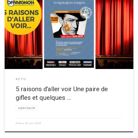
La Compagnie de la Pépinière vous donne ses 5 raisons d’aller voir le
spectacle de théâtre “Une paire de gifles et quelques claques“ au
festival OFF d’Avignon 2019! Découvrez les raisons ci-dessous ▼ Les 5
raisons de voir Une paire de gifles et quelques claques Raison 1 Parce
que tous […]
ACTU
5 raisons d’aller voir Une paire de
gifles et quelques …
spectacle
Publié
26 juin 2019