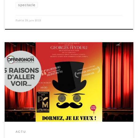
spectacle
Publié
26 juin 2019
Un(e) spectateur/spectatrice, faisant parti de Zenitude Profonde le mag,
vous donne ses 5 raisons d’aller voir le spectacle de théâtre
humoristique “Dormez je le veux“ au festival OFF d’Avignon 2019! Une
pièce de la compagnie Saynète et sans bavure, par l’auteur Georges
Feydeau. Découvrez les raisons ci-dessous ▼ Les 5 […]
ACTU