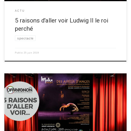
ACTU
5 raisons d’aller voir Ludwig II le roi
perché
spectacle
Publié
25 juin 2019
Camille, de la compagnie Malka, vous donne 5 raisons d’aller voir le
spectacle de danse hip-hop “Des air(e)s d’anges“ au festival OFF
d’Avignon 2019! Découvrez les raisons ci-dessous ▼ Les 5 raisons de
voir Des air(e)s d’anges Raison 1 Un spectacle qui réunit danse hip hop,
cirque et musique électronique. […]