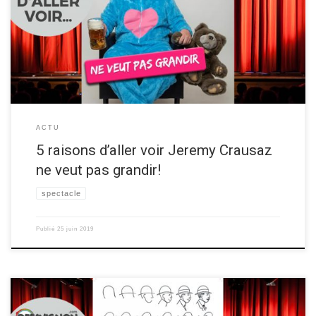
d’humour en one man show : “Jeremy Crausaz ne veut pas grandir!“ au
festival OFF d’Avignon 2019! Découvrez les raisons ci-dessous ▼ Les 5
raisons de voir Jeremy Crausaz ne veut pas grandir! Raison 1 Une
heure où on ne […]
ACTU
5 raisons d’aller voir Jeremy Crausaz
ne veut pas grandir!
spectacle
Publié
25 juin 2019