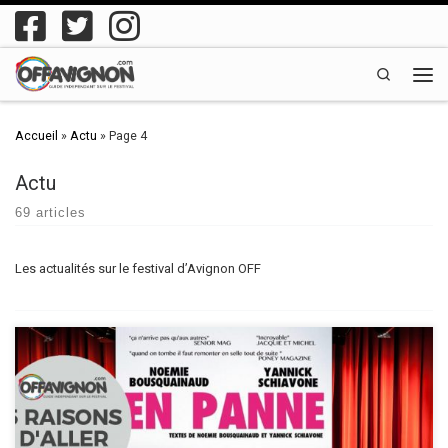
Passer au contenu
Search
Men
Accueil
»
Actu
»
Page 4
Actu
69 articles
Les actualités sur le festival d’Avignon OFF
La compagnie Carmella vous donne ses 5 raisons d’aller voir le
spectacle de théâtre comique “En panne“ au festival OFF d’Avignon