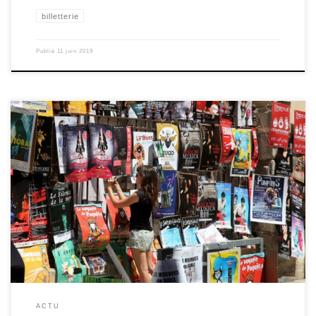
billetterie
Publié
11 juin 2019
Cette année encore, le festival d’Avignon OFF bat un record en nombre
de spectacles proposés! Pour cette année 2019, c’est 5920 artistes qui
vont participer au festival OFF avec un total de 1592 spectacles dont
1134 productions qui seront présentées pour la première fois à
Avignon. Il y aura donc […]
ACTU