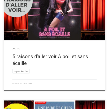
Clémence Schreiber, metteuse en scène de “A poil et sans écaille” (avec
Nicolas Koretzky), vous donne ses 5 raisons d’aller voir ce spectacle de
théâtre comédie romantico-sexy au festival OFF d’Avignon 2019! Le
pitch: Quand une catcheuse semi-pro mais pro du cul rencontre un
écrivain en devenir, père de famille […]
ACTU
5 raisons d’aller voir A poil et sans
écaille
spectacle
Publié
26 juin 2019