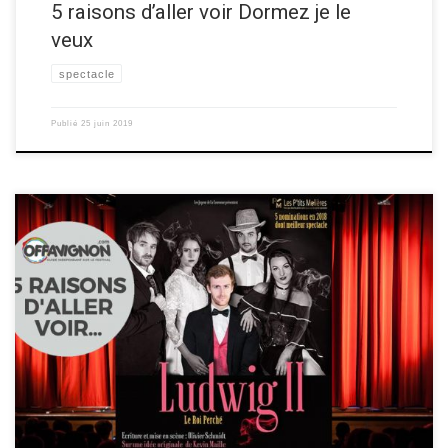
5 raisons d’aller voir Dormez je le
veux
spectacle
Publié
25 juin 2019
La compagnie Les Joyeux de La Couronne vous donne 5 raisons d’aller
voir leur spectacle de théâtre “Ludwig II le roi perché“ au festival OFF
d’Avignon 2019! Découvrez les raisons ci-dessous ▼ Les 5 raisons de
voir Ludwig II le roi perché Raison 1 Pour ses cinq nominations aux
Ptits […]