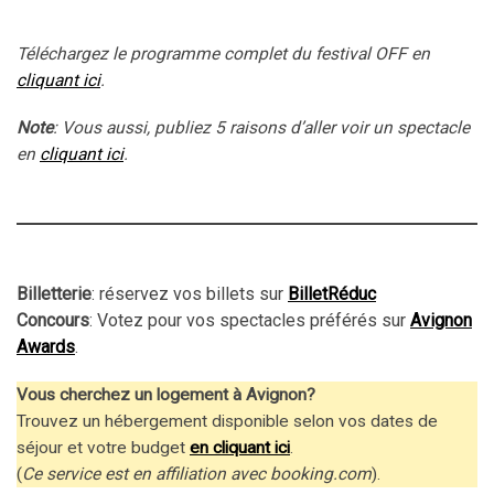
Téléchargez le programme complet du festival OFF en
cliquant ici
.
Note
: Vous aussi, publiez 5 raisons d’aller voir un spectacle
en
cliquant ici
.
Billetterie
: réservez vos billets sur
BilletRéduc
Concours
: Votez pour vos spectacles préférés sur
Avignon
Awards
.
Vous cherchez un logement à Avignon?
Trouvez un hébergement disponible selon vos dates de
séjour et votre budget
en cliquant ici
.
(
Ce service est en affiliation avec booking.com
).