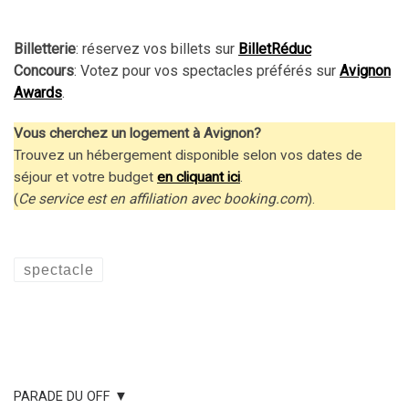
Billetterie
: réservez vos billets sur
BilletRéduc
Concours
: Votez pour vos spectacles préférés sur
Avignon
Awards
.
Vous cherchez un logement à Avignon?
Trouvez un hébergement disponible selon vos dates de
séjour et votre budget
en cliquant ici
.
(
Ce service est en affiliation avec booking.com
).
spectacle
PARADE DU OFF ▼