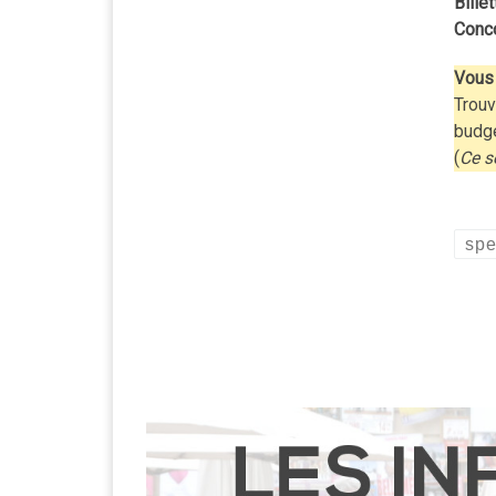
Billet
Conc
Vous 
Trouv
budg
(
Ce s
spe