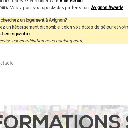
terie
: réservez vos billets sur
BilletRéduc
ours
: Votez pour vos spectacles préférés sur
Avignon Awards
.
cherchez un logement à Avignon?
ez un hébergement disponible selon vos dates de séjour et votr
et
en cliquant ici
.
ervice est en affiliation avec booking.com
).
ctacle