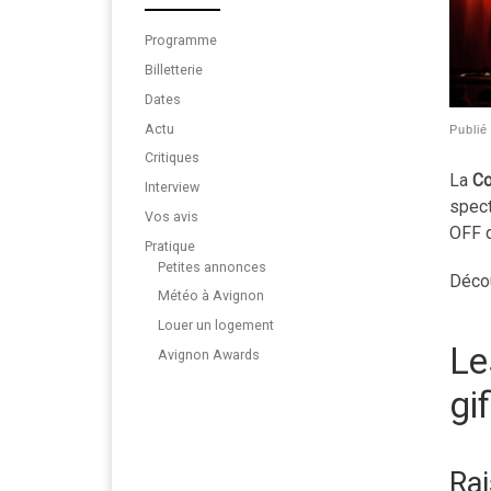
Programme
Billetterie
Dates
Actu
Publi
Critiques
La
Co
Interview
spect
Vos avis
OFF d
Pratique
Petites annonces
Décou
Météo à Avignon
Louer un logement
Le
Avignon Awards
gi
Rai