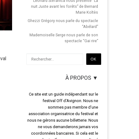
Léonard Stefanica nous présente “La
nuit Juste avant les forêts” de Bernard
Marie Koltès
Ghezzi Grégory nous parle du spectacle
“Abélard”
Mademoiselle Serge nous parle de son
spectacle “Gai rire”
Rechercher
ival
OK
À PROPOS ▼
Ce site est un guide indépendant sur le
festival Off d'Avignon. Nous ne
sommes pas membre d’une
association organisatrice du festival et
nous ne gérons aucune billetterie. Nous
ne vous demanderons jamais vos
coordonnées bancaires. Si cela est le