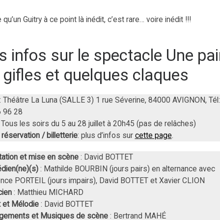
qu’un Guitry à ce point là inédit, c’est rare… voire inédit !!!
s infos sur le spectacle Une pai
 gifles et quelques claques
: Théâtre La Luna (SALLE 3) 1 rue Séverine, 84000 AVIGNON, Tél
 96 28
: Tous les soirs du 5 au 28 juillet à 20h45 (pas de relâches)
réservation / billetterie
: plus d’infos sur
cette page
.
ation et mise en scène
: David BOTTET
dien(ne)(s)
: Mathilde BOURBIN (jours pairs) en alternance avec
nce PORTEIL (jours impairs), David BOTTET et Xavier CLION
cien
: Matthieu MICHARD
t et Mélodie
: David BOTTET
ngements et Musiques de scène
: Bertrand MAHÉ