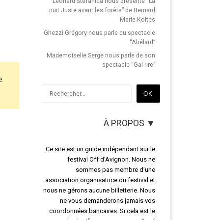
Léonard Stefanica nous présente “La
nuit Juste avant les forêts” de Bernard
Marie Koltès
Ghezzi Grégory nous parle du spectacle
“Abélard”
Mademoiselle Serge nous parle de son
spectacle “Gai rire”
e
Rechercher
OK
À PROPOS ▼
Ce site est un guide indépendant sur le
festival Off d'Avignon. Nous ne
sommes pas membre d’une
association organisatrice du festival et
nous ne gérons aucune billetterie. Nous
ne vous demanderons jamais vos
coordonnées bancaires. Si cela est le