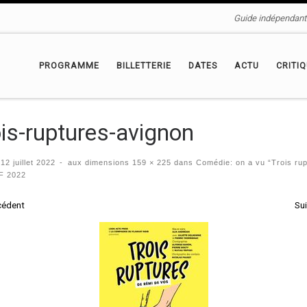
Guide indépendant 
PROGRAMME
BILLETTERIE
DATES
ACTU
CRITI
ois-ruptures-avignon
é
12 juillet 2022
-
aux dimensions
159 × 225
dans
Comédie: on a vu “Trois rup
F 2022
igation des images
cédent
Su