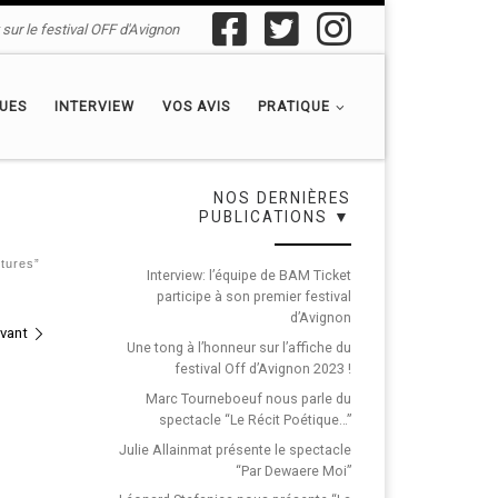
sur le festival OFF d'Avignon
QUES
INTERVIEW
VOS AVIS
PRATIQUE
NOS DERNIÈRES
PUBLICATIONS ▼
tures”
Interview: l’équipe de BAM Ticket
participe à son premier festival
d’Avignon
ivant
Une tong à l’honneur sur l’affiche du
festival Off d’Avignon 2023 !
Marc Tourneboeuf nous parle du
spectacle “Le Récit Poétique…”
Julie Allainmat présente le spectacle
“Par Dewaere Moi”