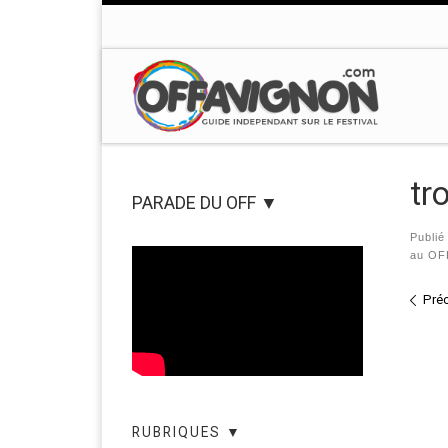
Passer au contenu
tr
PARADE DU OFF ▼
Publi
au OF
Nav
Pré
RUBRIQUES ▼