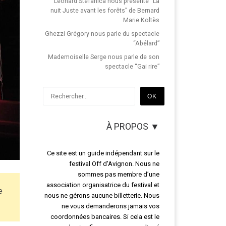
Léonard Stefanica nous présente “La
nuit Juste avant les forêts” de Bernard
Marie Koltès
Ghezzi Grégory nous parle du spectacle
“Abélard”
Mademoiselle Serge nous parle de son
spectacle “Gai rire”
Rechercher
OK
À PROPOS ▼
Ce site est un guide indépendant sur le
festival Off d'Avignon. Nous ne
sommes pas membre d’une
association organisatrice du festival et
e
nous ne gérons aucune billetterie. Nous
ne vous demanderons jamais vos
coordonnées bancaires. Si cela est le