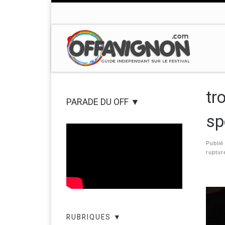
Passer au contenu
tr
PARADE DU OFF ▼
sp
Publi
ruptur
Nav
RUBRIQUES ▼