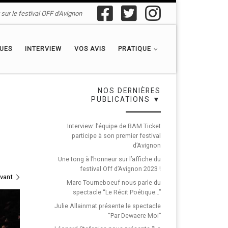
sur le festival OFF d'Avignon
QUES
INTERVIEW
VOS AVIS
PRATIQUE
NOS DERNIÈRES
PUBLICATIONS ▼
Interview: l’équipe de BAM Ticket
participe à son premier festival
d’Avignon
Une tong à l’honneur sur l’affiche du
festival Off d’Avignon 2023 !
ivant
Marc Tourneboeuf nous parle du
spectacle “Le Récit Poétique…”
Julie Allainmat présente le spectacle
“Par Dewaere Moi”