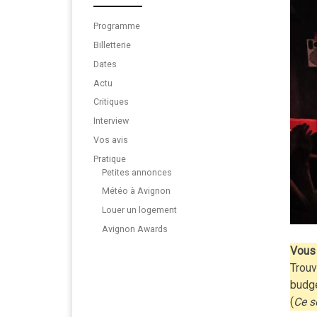
Programme
Billetterie
Dates
Actu
Critiques
Interview
Vos avis
Pratique
Petites annonces
Météo à Avignon
Louer un logement
Avignon Awards
Vous 
Trouv
budg
(
Ce s