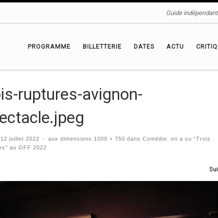
Guide indépendant 
PROGRAMME
BILLETTERIE
DATES
ACTU
CRITI
ois-ruptures-avignon-
ectacle.jpeg
é
12 juillet 2022
-
aux dimensions
1000 × 750
dans
Comédie: on a vu “Trois
es” au OFF 2022
igation des images
Su