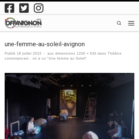
Passer au contenu
Search
Men
une-femme-au-soleil-avignon
Publié
18 juillet 2022
-
aux dimensions
1200 × 630
dans
Théâtre
contemporain : on a vu “Une femme au Soleil”
Navigation des images