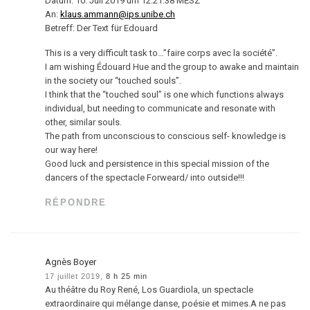
Datum: 10. Juli 2019 um 12:21:38 MESZ
An:
klaus.ammann@ips.unibe.ch
Betreff: Der Text für Edouard
This is a very difficult task to…”faire corps avec la société”.
I am wishing Édouard Hue and the group to awake and maintain
in the society our “touched souls”.
I think that the “touched soul” is one which functions always
individual, but needing to communicate and resonate with
other, similar souls.
The path from unconscious to conscious self- knowledge is
our way here!
Good luck and persistence in this special mission of the
dancers of the spectacle Forweard/ into outside!!!
RÉPONDRE
Agnès Boyer
17 juillet 2019,
8 h 25 min
Au théâtre du Roy René, Los Guardiola, un spectacle
extraordinaire qui mélange danse, poésie et mimes.A ne pas