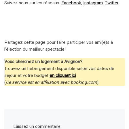
Suivez nous sur les réseaux:
Facebook
,
Instagram
,
Twitter
.
Partagez cette page pour faire participer vos ami(e)s à
l’élection du meilleur spectacle!
Vous cherchez un logement à Avignon?
Trouvez un hébergement disponible selon vos dates de
séjour et votre budget
en cliquant ici
.
(
Ce service est en affiliation avec booking.com
).
Laissez un commentaire