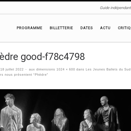
Guide indépendant 
PROGRAMME
BILLETTERIE
DATES
ACTU
CRITI
èdre good-f78c4798
é
18 juillet 2022
-
aux dimensions
1024 × 600
dans
Les Jeunes Ballets du Sud
rs nous présentent “Phèdre”
igation des images