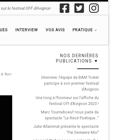
sur le festival OFF d'Avignon
QUES
INTERVIEW
VOS AVIS
PRATIQUE
NOS DERNIÈRES
PUBLICATIONS ▼
 & Ben
Interview: l’équipe de BAM Ticket
participe à son premier festival
d’Avignon
Une tong à l’honneur sur l’affiche du
festival Off d’Avignon 2023 !
Marc Tourneboeuf nous parle du
spectacle “Le Récit Poétique…”
Julie Allainmat présente le spectacle
“Par Dewaere Moi”