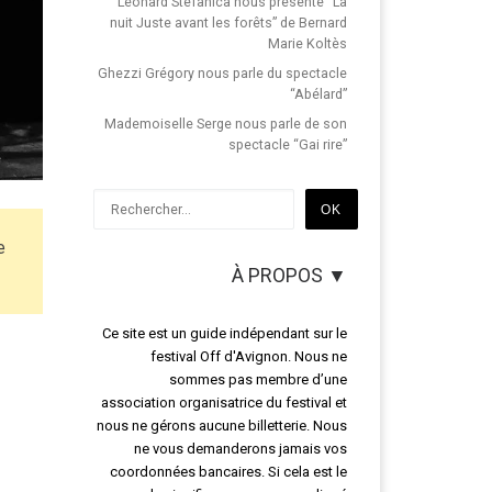
Léonard Stefanica nous présente “La
nuit Juste avant les forêts” de Bernard
Marie Koltès
Ghezzi Grégory nous parle du spectacle
“Abélard”
Mademoiselle Serge nous parle de son
spectacle “Gai rire”
Rechercher
OK
e
À PROPOS ▼
Ce site est un guide indépendant sur le
festival Off d'Avignon. Nous ne
sommes pas membre d’une
association organisatrice du festival et
nous ne gérons aucune billetterie. Nous
ne vous demanderons jamais vos
coordonnées bancaires. Si cela est le