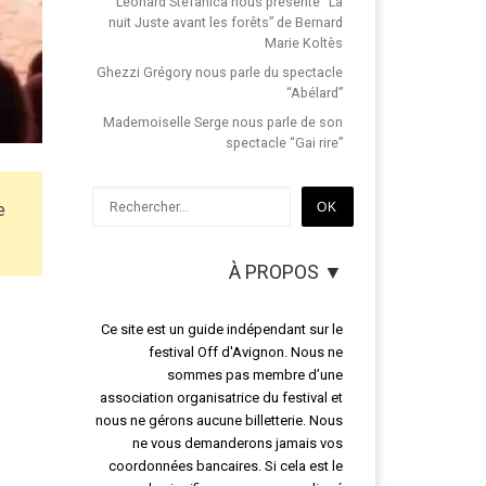
Léonard Stefanica nous présente “La
nuit Juste avant les forêts” de Bernard
Marie Koltès
Ghezzi Grégory nous parle du spectacle
“Abélard”
Mademoiselle Serge nous parle de son
spectacle “Gai rire”
Rechercher
OK
e
À PROPOS ▼
Ce site est un guide indépendant sur le
festival Off d'Avignon. Nous ne
sommes pas membre d’une
association organisatrice du festival et
nous ne gérons aucune billetterie. Nous
ne vous demanderons jamais vos
coordonnées bancaires. Si cela est le