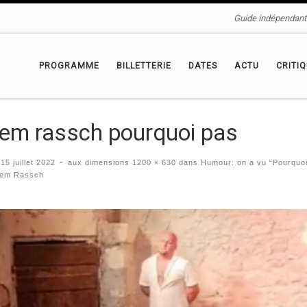
Guide indépendant 
PROGRAMME
BILLETTERIE
DATES
ACTU
CRITI
rem rassch pourquoi pas
é
15 juillet 2022
-
aux dimensions
1200 × 630
dans
Humour: on a vu “Pourquoi
rem Rassch
igation des images