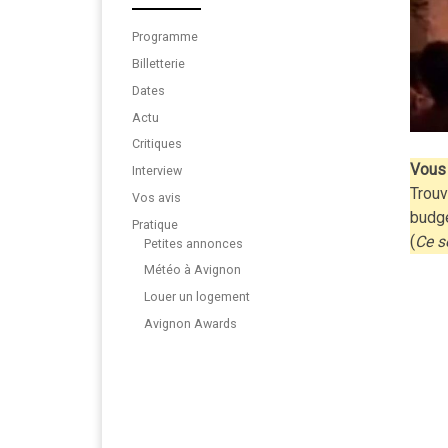
Programme
Billetterie
Dates
Actu
Critiques
Vous 
Interview
Trouv
Vos avis
budg
Pratique
(
Ce s
Petites annonces
Météo à Avignon
Louer un logement
Avignon Awards