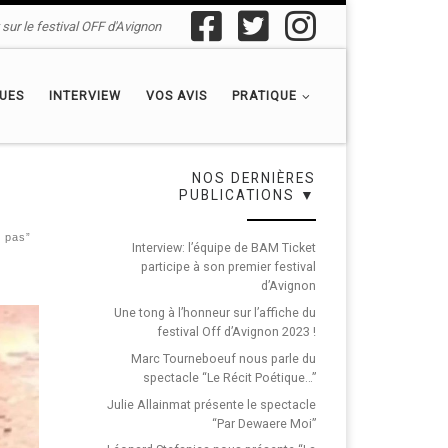
sur le festival OFF d'Avignon
QUES
INTERVIEW
VOS AVIS
PRATIQUE
NOS DERNIÈRES
PUBLICATIONS ▼
 pas”
Interview: l’équipe de BAM Ticket
participe à son premier festival
d’Avignon
Une tong à l’honneur sur l’affiche du
festival Off d’Avignon 2023 !
Marc Tourneboeuf nous parle du
spectacle “Le Récit Poétique…”
Julie Allainmat présente le spectacle
“Par Dewaere Moi”