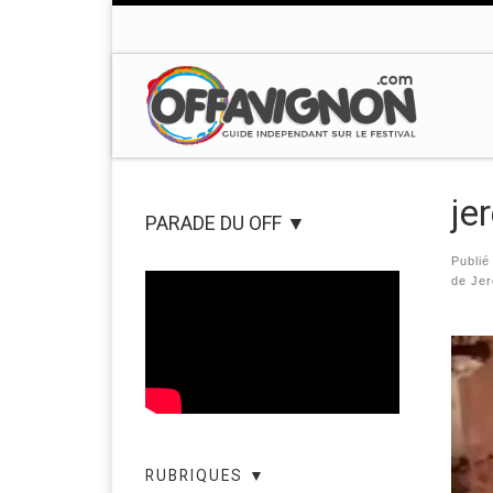
Passer au contenu
je
PARADE DU OFF ▼
Publi
de Je
Nav
RUBRIQUES ▼