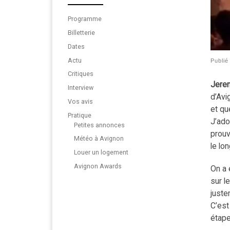
Programme
Billetterie
Dates
Actu
Publi
Critiques
Jere
Interview
d’Avi
Vos avis
et qu
Pratique
J’ado
Petites annonces
prouv
Météo à Avignon
le lo
Louer un logement
Avignon Awards
On a 
sur l
juste
C’est
étape