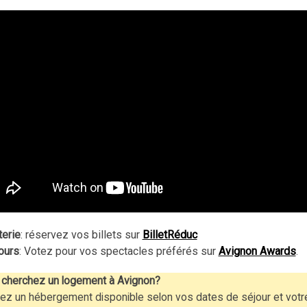
terie
: réservez vos billets sur
BilletRéduc
ours
: Votez pour vos spectacles préférés sur
Avignon Awards
.
cherchez un logement à Avignon?
ez un hébergement disponible selon vos dates de séjour et votr