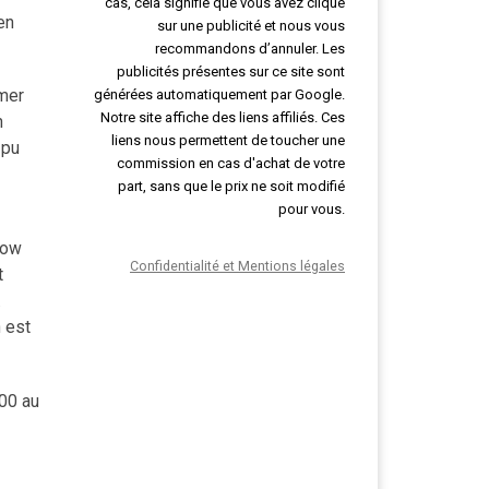
cas, cela signifie que vous avez cliqué
en
sur une publicité et nous vous
recommandons d’annuler. Les
publicités présentes sur ce site sont
imer
générées automatiquement par Google.
Notre site affiche des liens affiliés. Ces
n
liens nous permettent de toucher une
 pu
commission en cas d'achat de votre
part, sans que le prix ne soit modifié
pour vous.
how
Confidentialité et Mentions légales
t
.
 est
h00 au