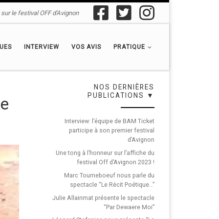
sur le festival OFF d'Avignon
QUES
INTERVIEW
VOS AVIS
PRATIQUE
NOS DERNIÈRES
PUBLICATIONS ▼
de
Interview: l’équipe de BAM Ticket
participe à son premier festival
d’Avignon
Une tong à l’honneur sur l’affiche du
festival Off d’Avignon 2023 !
Marc Tourneboeuf nous parle du
spectacle “Le Récit Poétique…”
Julie Allainmat présente le spectacle
“Par Dewaere Moi”