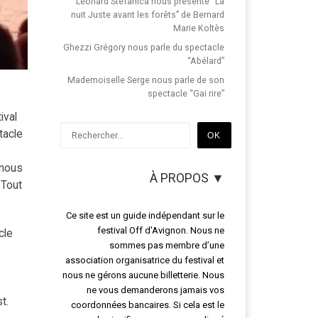
Léonard Stefanica nous présente “La
nuit Juste avant les forêts” de Bernard
Marie Koltès
Ghezzi Grégory nous parle du spectacle
“Abélard”
Mademoiselle Serge nous parle de son
spectacle “Gai rire”
ival
Rechercher
tacle
OK
 nous
À PROPOS ▼
 Tout
Ce site est un guide indépendant sur le
festival Off d'Avignon. Nous ne
cle
sommes pas membre d’une
association organisatrice du festival et
nous ne gérons aucune billetterie. Nous
ne vous demanderons jamais vos
t.
coordonnées bancaires. Si cela est le