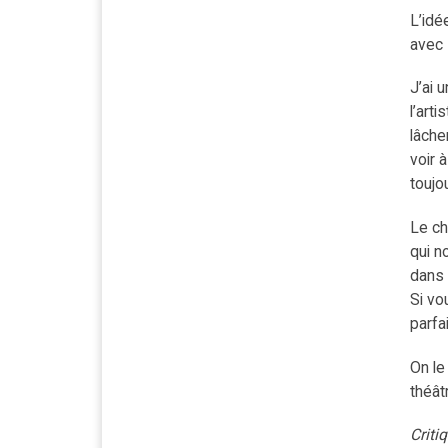
L’idé
avec 
J’ai 
l’art
lâche
voir 
toujo
Le ch
qui n
dans 
Si vo
parfa
On le
théâtr
Criti