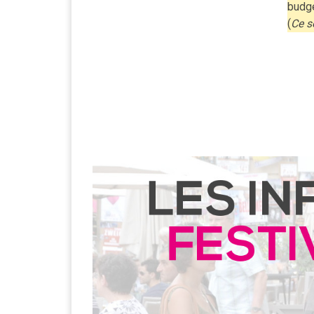
budg
(
Ce s