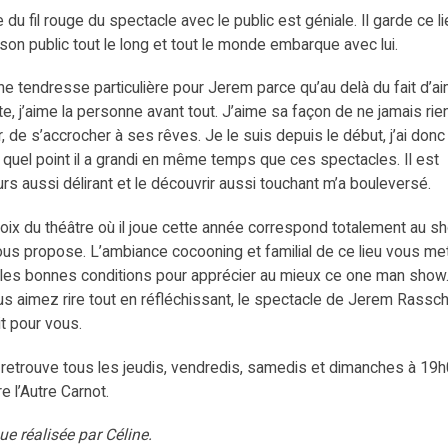
e du fil rouge du spectacle avec le public est géniale. Il garde ce li
son public tout le long et tout le monde embarque avec lui.
une tendresse particulière pour Jerem parce qu’au delà du fait d’a
iste, j’aime la personne avant tout. J’aime sa façon de ne jamais rie
r, de s’accrocher à ses rêves. Je le suis depuis le début, j’ai donc
à quel point il a grandi en même temps que ces spectacles. Il est
urs aussi délirant et le découvrir aussi touchant m’a bouleversé.
oix du théâtre où il joue cette année correspond totalement au s
ous propose. L’ambiance cocooning et familial de ce lieu vous me
les bonnes conditions pour apprécier au mieux ce one man show
us aimez rire tout en réfléchissant, le spectacle de Jerem Rassch
it pour vous.
 retrouve tous les jeudis, vendredis, samedis et dimanches à 19
e l’Autre Carnot.
que réalisée par Céline.