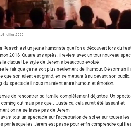
é
15 juillet 2022
m Rassch
est un jeune humoriste que l’on a découvert lors du fest
gnon 2018. Quatre ans après, il revient avec un tout nouveau spec
elle claque! Le style de Jerem a beaucoup évolué.
re le fait que ça ne soit plus seulement de l’humour. Désormais il
e que son talent est grand, en se mettant à nu devant son public.
ng du spectacle il nous maintient entre humour et émotion.
envie de rencontrer sa famille complètement déjantée. Un specta
e coming out mais pas que… Juste ça, cela aurait été lassant et
ment on ne se lasse pas de Jerem.
 avant tout un spectacle sur l’acceptation de soi et sur toutes les
s par lesquelles Jerem est passé pour enfin comprendre qui il es