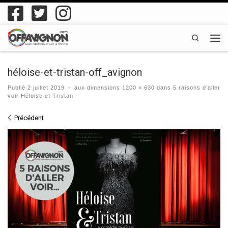
Passer au contenu
Search
Men
héloise-et-tristan-off_avignon
Publié
2 juillet 2019
-
aux dimensions
1200 × 630
dans
5 raisons d’aller
voir Héloise et Tristan
Navigation des images
Précédent