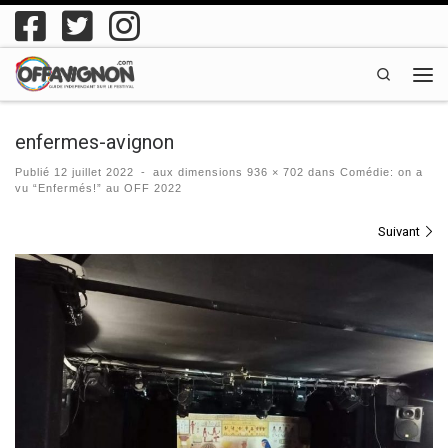
Passer au contenu
Search
Men
enfermes-avignon
Publié
12 juillet 2022
-
aux dimensions
936 × 702
dans
Comédie: on a
vu “Enfermés!” au OFF 2022
Navigation des images
Suivant