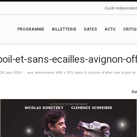
Guide indépendant 
PROGRAMME
BILLETTERIE
DATES
ACTU
CRITI
poil-et-sans-ecailles-avignon-of
é
26 juin 2019
-
aux dimensions
446 × 531
dans
5 raisons d’aller voir A poil e
igation des images
Su