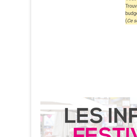
Trouv
budg
(
Ce s