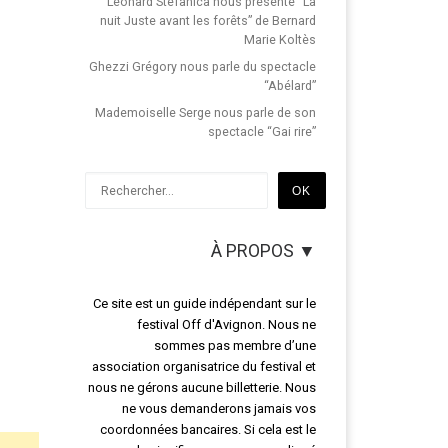
Léonard Stefanica nous présente “La
nuit Juste avant les forêts” de Bernard
Marie Koltès
Ghezzi Grégory nous parle du spectacle
“Abélard”
Mademoiselle Serge nous parle de son
spectacle “Gai rire”
Rechercher
OK
À PROPOS ▼
Ce site est un guide indépendant sur le
festival Off d'Avignon. Nous ne
sommes pas membre d’une
association organisatrice du festival et
nous ne gérons aucune billetterie. Nous
ne vous demanderons jamais vos
coordonnées bancaires. Si cela est le