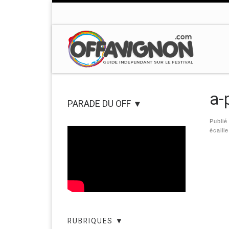
Passer au contenu
a-
PARADE DU OFF ▼
Publi
écaille
Nav
RUBRIQUES ▼