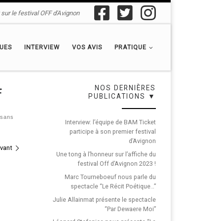
sur le festival OFF d'Avignon
QUES
INTERVIEW
VOS AVIS
PRATIQUE
NOS DERNIÈRES
f
PUBLICATIONS ▼
t sans
Interview: l’équipe de BAM Ticket
participe à son premier festival
d’Avignon
ivant
Une tong à l’honneur sur l’affiche du
festival Off d’Avignon 2023 !
Marc Tourneboeuf nous parle du
spectacle “Le Récit Poétique…”
Julie Allainmat présente le spectacle
“Par Dewaere Moi”