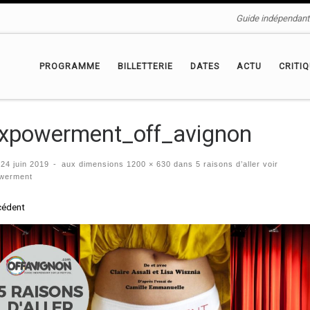
Guide indépendant 
PROGRAMME
BILLETTERIE
DATES
ACTU
CRITI
xpowerment_off_avignon
é
24 juin 2019
-
aux dimensions
1200 × 630
dans
5 raisons d’aller voir
werment
igation des images
cédent