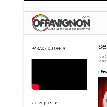
Passer au contenu
se
PARADE DU OFF ▼
Publi
Sexpo
Nav
Pré
RUBRIQUES ▼