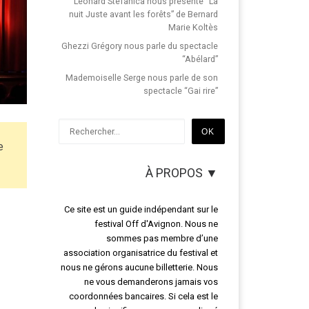
Léonard Stefanica nous présente “La
nuit Juste avant les forêts” de Bernard
Marie Koltès
Ghezzi Grégory nous parle du spectacle
“Abélard”
Mademoiselle Serge nous parle de son
spectacle “Gai rire”
Rechercher
OK
e
À PROPOS ▼
Ce site est un guide indépendant sur le
festival Off d'Avignon. Nous ne
sommes pas membre d’une
association organisatrice du festival et
nous ne gérons aucune billetterie. Nous
ne vous demanderons jamais vos
coordonnées bancaires. Si cela est le