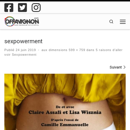
Passer au contenu
Search
Men
sexpowerment
Publié
24 juin 2019
-
aux dimensions
599 × 759
dans
5 raisons d’aller
voir Sexpowerment
Navigation des images
Suivant