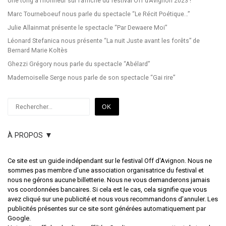
Une tong à l’honneur sur l’affiche du festival Off d’Avignon 2023 !
Marc Tourneboeuf nous parle du spectacle “Le Récit Poétique…”
Julie Allainmat présente le spectacle “Par Dewaere Moi”
Léonard Stefanica nous présente “La nuit Juste avant les forêts” de
Bernard Marie Koltès
Ghezzi Grégory nous parle du spectacle “Abélard”
Mademoiselle Serge nous parle de son spectacle “Gai rire”
Rechercher
OK
À PROPOS ▼
Ce site est un guide indépendant sur le festival Off d'Avignon. Nous ne
sommes pas membre d’une association organisatrice du festival et
nous ne gérons aucune billetterie. Nous ne vous demanderons jamais
vos coordonnées bancaires. Si cela est le cas, cela signifie que vous
avez cliqué sur une publicité et nous vous recommandons d’annuler. Les
publicités présentes sur ce site sont générées automatiquement par
Google.