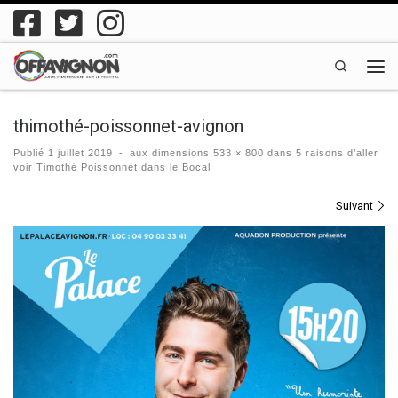
Passer au contenu
Search
Men
thimothé-poissonnet-avignon
Publié
1 juillet 2019
-
aux dimensions
533 × 800
dans
5 raisons d’aller
voir Timothé Poissonnet dans le Bocal
Navigation des images
Suivant