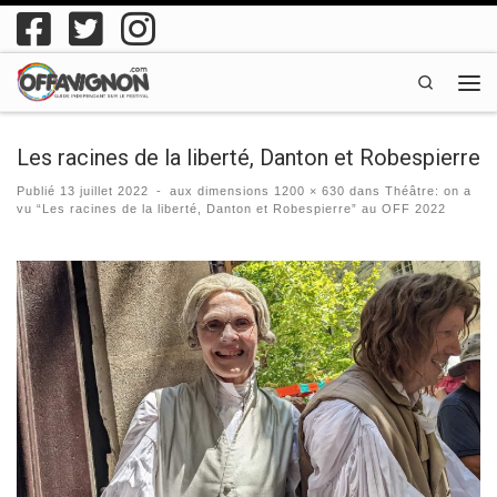
Passer au contenu
Search
Men
Les racines de la liberté, Danton et Robespierre
Publié
13 juillet 2022
-
aux dimensions
1200 × 630
dans
Théâtre: on a
vu “Les racines de la liberté, Danton et Robespierre” au OFF 2022
Navigation des images