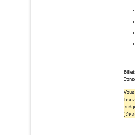
Billet
Conc
Vous 
Trouv
budg
(
Ce s