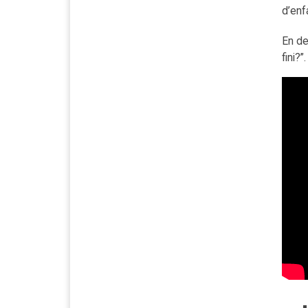
d’enf
En de
fini?”