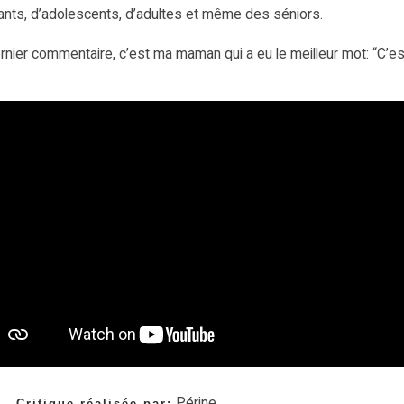
ants, d’adolescents, d’adultes et même des séniors.
rnier commentaire, c’est ma maman qui a eu le meilleur mot: “C’es
.
Périne
Critique réalisée par: