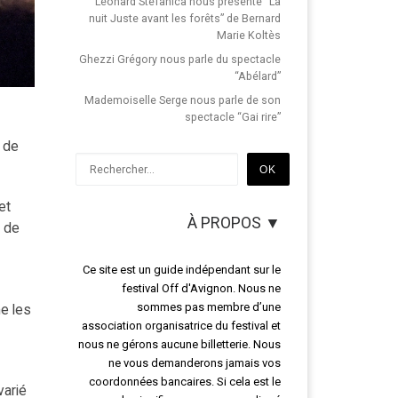
Léonard Stefanica nous présente “La
nuit Juste avant les forêts” de Bernard
Marie Koltès
Ghezzi Grégory nous parle du spectacle
“Abélard”
Mademoiselle Serge nous parle de son
spectacle “Gai rire”
 de
Rechercher
OK
et
À PROPOS ▼
t de
Ce site est un guide indépendant sur le
festival Off d'Avignon. Nous ne
sommes pas membre d’une
e les
association organisatrice du festival et
nous ne gérons aucune billetterie. Nous
ne vous demanderons jamais vos
coordonnées bancaires. Si cela est le
varié