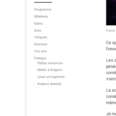
Programme
Billetterie
Dates
Actu
Publi
Critiques
Ce sp
Interview
l’oeuv
Vos avis
Pratique
Les q
Petites annonces
jamai
Météo à Avignon
coméd
Louer un logement
s’enc
Avignon Awards
La sc
coméd
même 
Je me