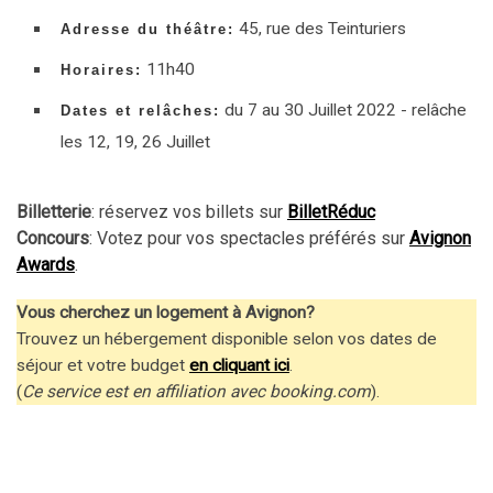
45, rue des Teinturiers
Adresse du théâtre:
11h40
Horaires:
du 7 au 30 Juillet 2022 - relâche
Dates et relâches:
les 12, 19, 26 Juillet
Billetterie
: réservez vos billets sur
BilletRéduc
Concours
: Votez pour vos spectacles préférés sur
Avignon
Awards
.
Vous cherchez un logement à Avignon?
Trouvez un hébergement disponible selon vos dates de
séjour et votre budget
en cliquant ici
.
(
Ce service est en affiliation avec booking.com
).