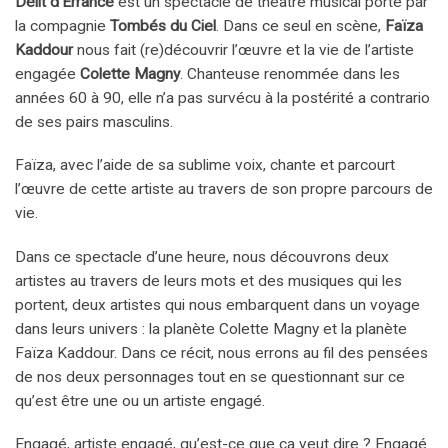
Délit d’Errance
est un spectacle de théâtre musical porté par
la compagnie
Tombés du Ciel
. Dans ce seul en scène,
Faïza
Kaddour
nous fait (re)découvrir l’œuvre et la vie de l’artiste
engagée
Colette Magny
. Chanteuse renommée dans les
années 60 à 90, elle n’a pas survécu à la postérité a contrario
de ses pairs masculins.
Faïza, avec l’aide de sa sublime voix, chante et parcourt
l’œuvre de cette artiste au travers de son propre parcours de
vie.
Dans ce spectacle d’une heure, nous découvrons deux
artistes au travers de leurs mots et des musiques qui les
portent, deux artistes qui nous embarquent dans un voyage
dans leurs univers : la planète Colette Magny et la planète
Faïza Kaddour. Dans ce récit, nous errons au fil des pensées
de nos deux personnages tout en se questionnant sur ce
qu’est être une ou un artiste engagé.
Engagé, artiste engagé, qu’est-ce que ça veut dire ? Engagé