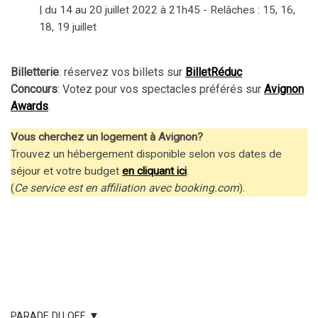
| du 14 au 20 juillet 2022 à 21h45 - Relâches : 15, 16,
18, 19 juillet
Billetterie
: réservez vos billets sur
BilletRéduc
Concours
: Votez pour vos spectacles préférés sur
Avignon
Awards
.
Vous cherchez un logement à Avignon?
Trouvez un hébergement disponible selon vos dates de
séjour et votre budget
en cliquant ici
.
(
Ce service est en affiliation avec booking.com
).
PARADE DU OFF ▼