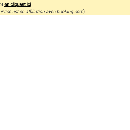
et
en cliquant ici
.
ervice est en affiliation avec booking.com
).