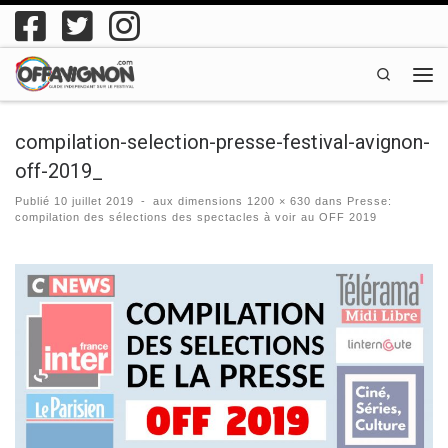
Passer au contenu
Search
Men
compilation-selection-presse-festival-avignon-
off-2019_
Publié
10 juillet 2019
-
aux dimensions
1200 × 630
dans
Presse:
compilation des sélections des spectacles à voir au OFF 2019
Navigation des images