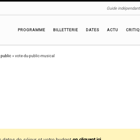
Guide indépendant 
PROGRAMME
BILLETTERIE
DATES
ACTU
CRITI
 public
»
vote-du-public-musical
 dates de séjour et votre budget
en cliquant ici
.