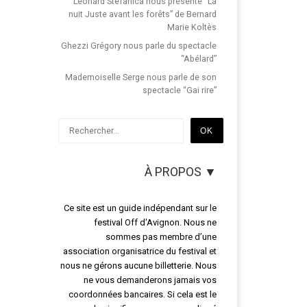
Léonard Stefanica nous présente “La
nuit Juste avant les forêts” de Bernard
Marie Koltès
Ghezzi Grégory nous parle du spectacle
“Abélard”
Mademoiselle Serge nous parle de son
spectacle “Gai rire”
Rechercher
OK
À PROPOS ▼
Ce site est un guide indépendant sur le
festival Off d'Avignon. Nous ne
sommes pas membre d’une
association organisatrice du festival et
nous ne gérons aucune billetterie. Nous
ne vous demanderons jamais vos
coordonnées bancaires. Si cela est le