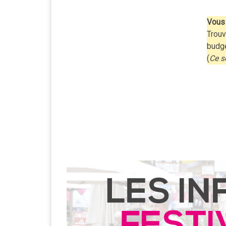
Vous 
Trouv
budg
(
Ce s