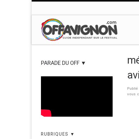
Passer au contenu
mé
PARADE DU OFF ▼
av
Publi
vous 
Nav
RUBRIQUES ▼