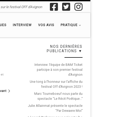
sur le festival OFF d'Avignon
QUES
INTERVIEW
VOS AVIS
PRATIQUE
NOS DERNIÈRES
PUBLICATIONS ▼
Interview: l’équipe de BAM Ticket
participe à son premier festival
d’Avignon
 et
Une tong à l’honneur sur l’affiche du
festival Off d’Avignon 2023 !
ivant
Marc Tourneboeuf nous parle du
spectacle “Le Récit Poétique…”
Julie Allainmat présente le spectacle
“Par Dewaere Moi”