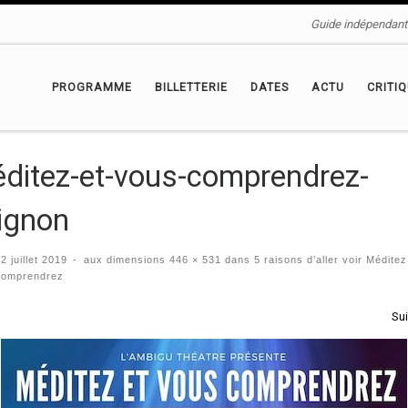
Guide indépendant 
PROGRAMME
BILLETTERIE
DATES
ACTU
CRITI
ditez-et-vous-comprendrez-
ignon
é
2 juillet 2019
-
aux dimensions
446 × 531
dans
5 raisons d’aller voir Méditez
comprendrez
igation des images
Su