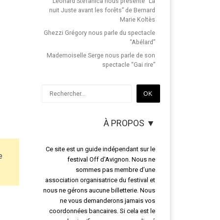
Léonard Stefanica nous présente “La
nuit Juste avant les forêts” de Bernard
Marie Koltès
Ghezzi Grégory nous parle du spectacle
“Abélard”
Mademoiselle Serge nous parle de son
spectacle “Gai rire”
Rechercher
OK
À PROPOS ▼
Ce site est un guide indépendant sur le
e
festival Off d'Avignon. Nous ne
sommes pas membre d’une
association organisatrice du festival et
nous ne gérons aucune billetterie. Nous
ne vous demanderons jamais vos
coordonnées bancaires. Si cela est le