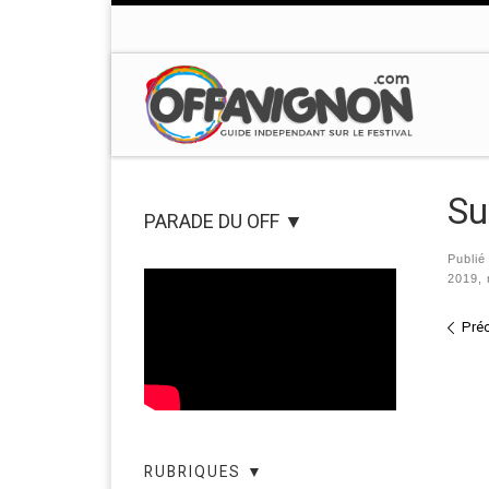
Passer au contenu
Su
PARADE DU OFF ▼
Publi
2019, 
Nav
Pré
RUBRIQUES ▼