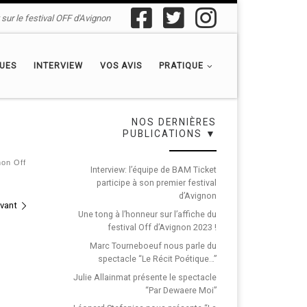
sur le festival OFF d'Avignon
QUES
INTERVIEW
VOS AVIS
PRATIQUE
NOS DERNIÈRES
PUBLICATIONS ▼
non Off
Interview: l’équipe de BAM Ticket
participe à son premier festival
d’Avignon
ivant
Une tong à l’honneur sur l’affiche du
festival Off d’Avignon 2023 !
Marc Tourneboeuf nous parle du
spectacle “Le Récit Poétique…”
Julie Allainmat présente le spectacle
“Par Dewaere Moi”