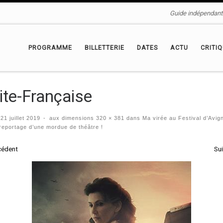
Guide indépendant 
PROGRAMME
BILLETTERIE
DATES
ACTU
CRITI
ite-Française
é
21 juillet 2019
-
aux dimensions
320 × 381
dans
Ma virée au Festival d’Avig
reportage d’une mordue de théâtre !
igation des images
cédent
Su