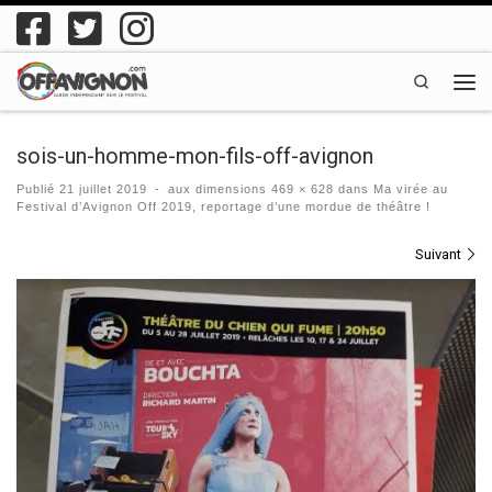
Passer au contenu
Search
Men
sois-un-homme-mon-fils-off-avignon
Publié
21 juillet 2019
-
aux dimensions
469 × 628
dans
Ma virée au
Festival d’Avignon Off 2019, reportage d’une mordue de théâtre !
Navigation des images
Suivant