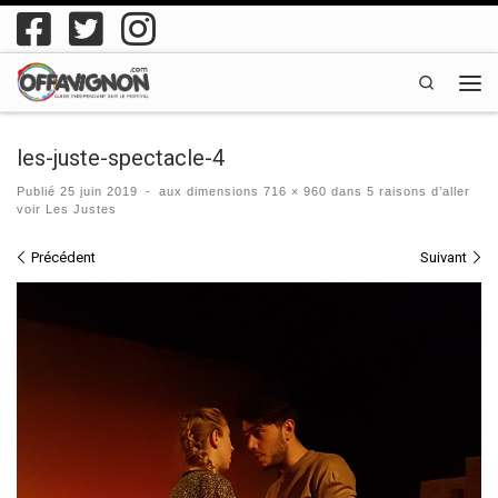
Passer au contenu
Search
Men
les-juste-spectacle-4
Publié
25 juin 2019
-
aux dimensions
716 × 960
dans
5 raisons d’aller
voir Les Justes
Navigation des images
Précédent
Suivant