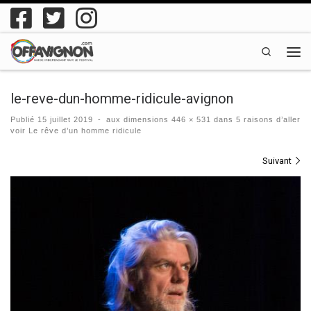
Passer au contenu
Search
Men
le-reve-dun-homme-ridicule-avignon
Publié
15 juillet 2019
-
aux dimensions
446 × 531
dans
5 raisons d’aller
voir Le rêve d’un homme ridicule
Navigation des images
Suivant