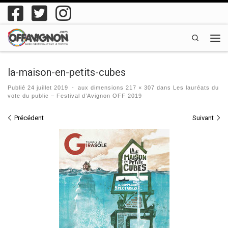
Passer au contenu
Search
Men
la-maison-en-petits-cubes
Publié
24 juillet 2019
-
aux dimensions
217 × 307
dans
Les lauréats du
vote du public – Festival d’Avignon OFF 2019
Navigation des images
Précédent
Suivant