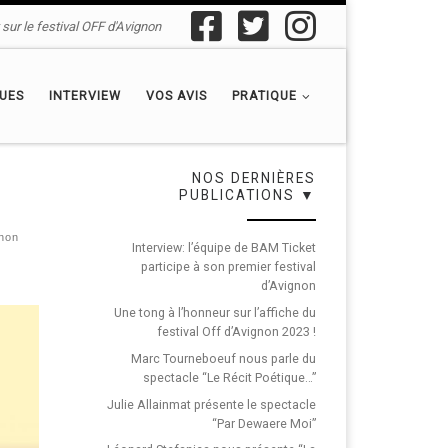
sur le festival OFF d'Avignon
QUES
INTERVIEW
VOS AVIS
PRATIQUE
NOS DERNIÈRES
PUBLICATIONS ▼
gnon
Interview: l’équipe de BAM Ticket
participe à son premier festival
d’Avignon
Une tong à l’honneur sur l’affiche du
festival Off d’Avignon 2023 !
Marc Tourneboeuf nous parle du
spectacle “Le Récit Poétique…”
Julie Allainmat présente le spectacle
“Par Dewaere Moi”