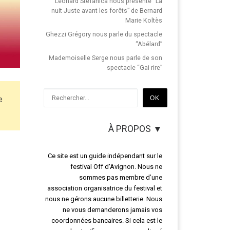
Léonard Stefanica nous présente “La
nuit Juste avant les forêts” de Bernard
Marie Koltès
Ghezzi Grégory nous parle du spectacle
“Abélard”
Mademoiselle Serge nous parle de son
spectacle “Gai rire”
Rechercher
OK
e
À PROPOS ▼
Ce site est un guide indépendant sur le
festival Off d'Avignon. Nous ne
sommes pas membre d’une
association organisatrice du festival et
nous ne gérons aucune billetterie. Nous
ne vous demanderons jamais vos
coordonnées bancaires. Si cela est le