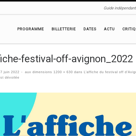
Guide indépendant 
PROGRAMME
BILLETTERIE
DATES
ACTU
CRITI
fiche-festival-off-avignon_2022
é
7 juin 2022
-
aux dimensions
1200 × 630
dans
L’affiche du festival off d’Avi
st dévoilée
igation des images