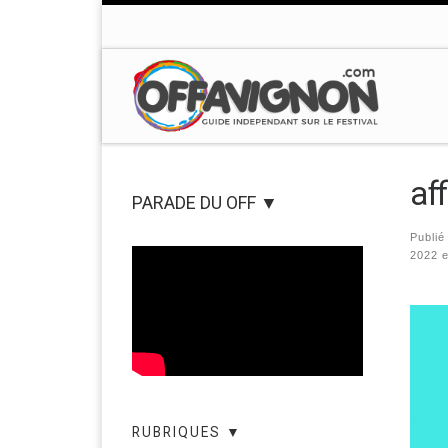
Passer au contenu
af
PARADE DU OFF ▼
Publi
2022 e
Nav
RUBRIQUES ▼