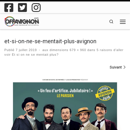
Passer au contenu
Search
Men
et-si-on-ne-se-mentait-plus-avignon
Publié
7 juillet 2019
-
aux dimensions
679 × 960
dans
5 raisons d’aller
voir Et si on ne se mentait plus?
Navigation des images
Suivant