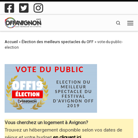
Passer au contenu
Search
Men
Accueil
»
Élection des meilleurs spectacles du OFF
»
vote-du-public-
election
Vous cherchez un logement à Avignon?
Trouvez un hébergement disponible selon vos dates de
séjour et votre budget
en cliquant ici
.