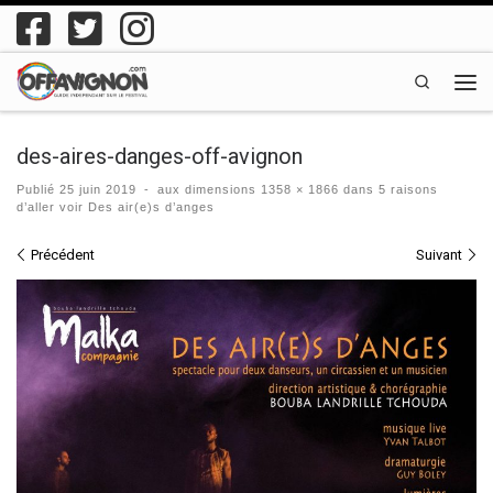
Passer au contenu
Search
Men
des-aires-danges-off-avignon
Publié
25 juin 2019
-
aux dimensions
1358 × 1866
dans
5 raisons
d’aller voir Des air(e)s d’anges
Navigation des images
Précédent
Suivant