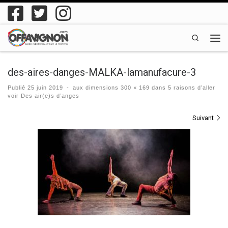
Passer au contenu
Search
Men
des-aires-danges-MALKA-lamanufacure-3
Publié
25 juin 2019
-
aux dimensions
300 × 169
dans
5 raisons d’aller
voir Des air(e)s d’anges
Navigation des images
Suivant