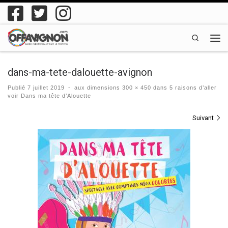
Passer au contenu
Search
Men
dans-ma-tete-dalouette-avignon
Publié
7 juillet 2019
-
aux dimensions
300 × 450
dans
5 raisons d’aller
voir Dans ma tête d’Alouette
Navigation des images
Suivant