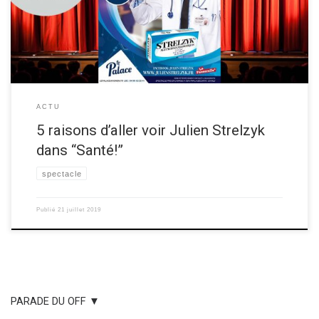
dessous ▼ Les 5 raisons de voir Julien Strelzyk dans “Santé!” Raison 1
Parce que vous repartirez tous avec […]
ACTU
5 raisons d’aller voir Julien Strelzyk
dans “Santé!”
spectacle
Publié
21 juillet 2019
PARADE DU OFF ▼