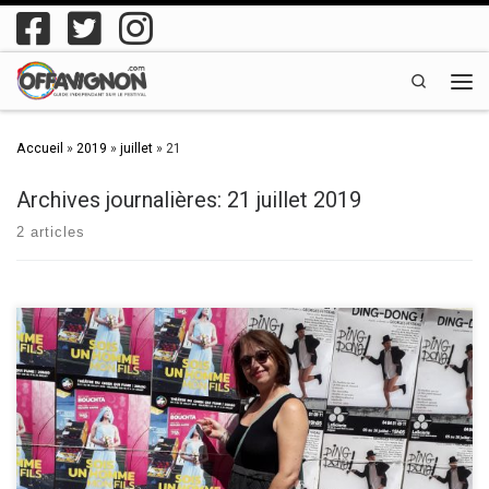
Passer au contenu
Search
Men
Accueil
»
2019
»
juillet
»
21
Archives journalières:
21 juillet 2019
2 articles
Deux jours, j’avais deux petits jours à consacrer au plus grand Festival
de théâtre du monde : le Festival d’Avignon OFF, et croyez-moi, j’ai
optimisé chaque seconde ! Reportage sur ces deux jours de folie d’une
rédactrice-auteure-passionnée de culture et de théâtre… (Merci à Alice,
rédactrice culture, qui nous propose […]