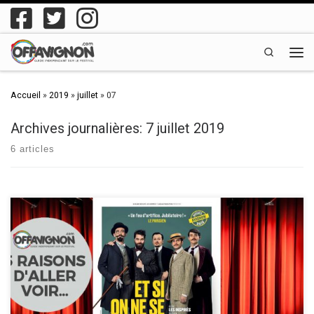
Passer au contenu
Search
Men
Accueil
»
2019
»
juillet
»
07
Archives journalières:
7 juillet 2019
6 articles
Un membre de la compagnie Les inspirés vous donne ses 5 raisons
d’aller voir le spectacle comique “Et si on ne se mentait plus?“, au
festival OFF d’Avignon 2019! Découvrez les raisons d’aller voir ce
spectacle ci-dessous ▼ Les 5 raisons de voir “Et si on ne se mentait
plus?” […]