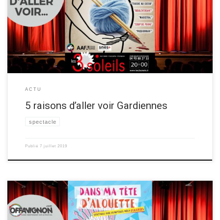
pièce de Théâtre “Gardiennes“, au festival OFF d’Avignon 2019!
Découvrez les raisons d’aller voir ce spectacle ci-dessous ▼ Les 5
raisons de voir “Gardiennes” Raison 1 La thématique forte est en
raisonnance avec l’actualité, le sujet […]
ACTU
5 raisons d’aller voir Gardiennes
spectacle
Publié
7 juillet 2019