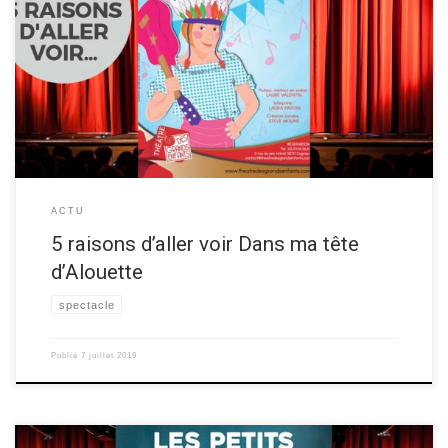
Un membre de l’équipe du Théâtre des grands enfants, vous donne ses
5 raisons d’aller voir le spectacle musical jeune public “Dans ma tête
d’Alouette“, au festival OFF d’Avignon 2019! Découvrez les raisons
d’aller voir ce spectacle ci-dessous ▼ Les 5 raisons de voir “Dans ma
tête d’Alouette” Raison 1 […]
ACTU
5 raisons d’aller voir Dans ma tête
d’Alouette
spectacle
Publié
7 juillet 2019