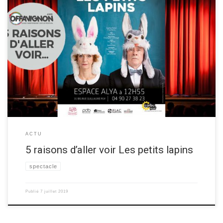
Thomas Fustec, un spectateur de la pièce présentée dans cet article,
vous donne ses 5 raisons d’aller voir la pièce de comédie “Les petits
lapins“, au festival OFF d’Avignon 2019! Découvrez les raisons d’aller
voir ce spectacle ci-dessous ▼ Les 5 raisons de voir “Les petits lapins”
Raison 1 C’est […]
ACTU
5 raisons d’aller voir Les petits lapins
spectacle
Publié
7 juillet 2019