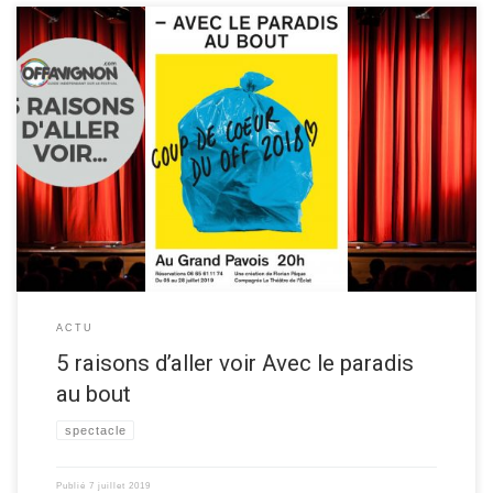
Alex et Louis, spectateurs de la pièce présentée dans cet article, vous
donne leurs 5 raisons d’aller voir la pièce de théâtre “Avec le paradis au
bout“, au festival OFF d’Avignon 2019! Découvrez les raisons d’aller voir
ce spectacle ci-dessous ▼ Les 5 raisons de voir “Avec le paradis au […]
ACTU
5 raisons d’aller voir Avec le paradis
au bout
spectacle
Publié
7 juillet 2019